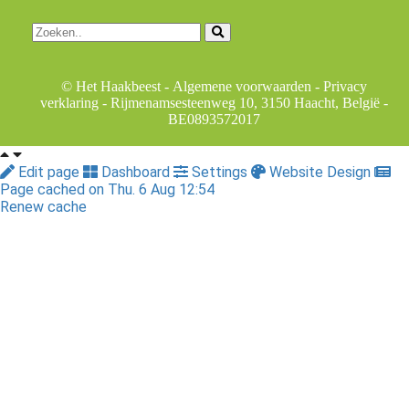
© Het Haakbeest -
Algemene voorwaarden
-
Privacy
verklaring
- Rijmenamsesteenweg 10, 3150 Haacht, België -
BE0893572017
Edit page
Dashboard
Settings
Website Design
Page cached on Thu. 6 Aug 12:54
Renew cache