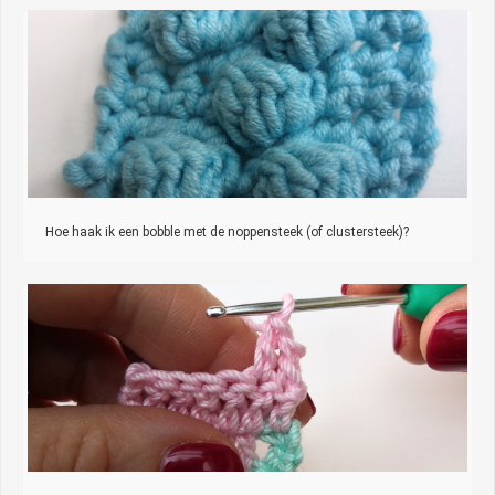
Hoe haak ik een bobble met de noppensteek (of clustersteek)?