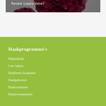
Review: Luxury Velvet
Haakprogramma's
Haken4kids
Leer haken
Haakbeest Academie
Haakpatronen
Haakcursussen
Haakevenementen